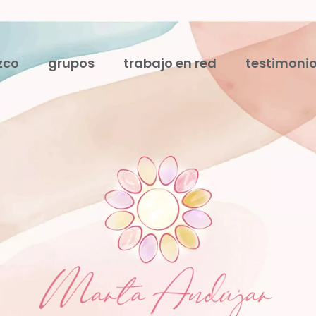
zco
grupos
trabajo en red
testimoni