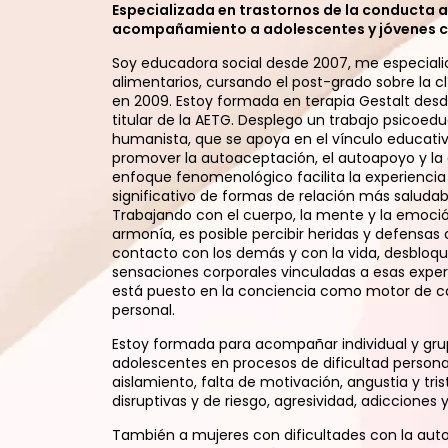
Especializada en trastornos de la conducta a
acompañamiento a adolescentes y jóvenes co
Soy educadora social desde 2007, me especiali
alimentarios, cursando el post-grado sobre la c
en 2009. Estoy formada en terapia Gestalt des
titular de la AETG. Desplego un trabajo psicoed
humanista, que se apoya en el vínculo educati
promover la autoaceptación, el autoapoyo y la 
enfoque fenomenológico facilita la experiencia 
significativo de formas de relación más saludab
Trabajando con el cuerpo, la mente y la emoci
armonía, es posible percibir heridas y defensas
contacto con los demás y con la vida, desbloq
sensaciones corporales vinculadas a esas experi
está puesto en la conciencia como motor de c
personal.
Estoy formada para acompañar individual y gr
adolescentes en procesos de dificultad personal
aislamiento, falta de motivación, angustia y tr
disruptivas y de riesgo, agresividad, adicciones
También a mujeres con dificultades con la aut