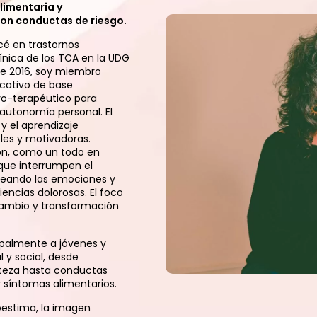
limentaria y
n conductas de riesgo​.
cé en trastornos
línica de los TCA en la UDG
de 2016, soy miembro
ucativo de base
vo-terapéutico para
autonomía personal. El
y el aprendizaje
les y motivadoras.
ón, como un todo en
 que interrumpen el
ueando las emociones y
encias dolorosas. El foco
ambio y transformación
upalmente a jóvenes y
 y social, desde
isteza hasta conductas
 y síntomas alimentarios.
oestima, la imagen