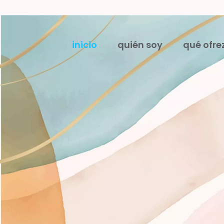
inicio
quién soy
qué ofre