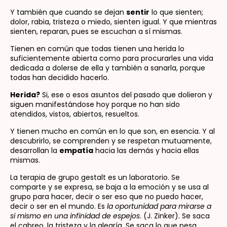
Y también que cuando se dejan
sentir
lo que sienten;
dolor, rabia, tristeza o miedo, sienten igual. Y que mientras
sienten, reparan, pues se escuchan a sí mismas.
Tienen en común que todas tienen una herida lo
suficientemente abierta como para procurarles una vida
dedicada a dolerse de ella y también a sanarla, porque
todas han decidido hacerlo.
Herida?
Si, ese o esos asuntos del pasado que dolieron y
siguen manifestándose hoy porque no han sido
atendidos, vistos, abiertos, resueltos.
Y tienen mucho en común en lo que son, en esencia. Y al
descubrirlo, se comprenden y se respetan mutuamente,
desarrollan la
empatía
hacia las demás y hacia ellas
mismas.
La terapia de grupo gestalt es un laboratorio. Se
comparte y se expresa, se baja a la emoción y se usa al
grupo para hacer, decir o ser eso que no puedo hacer,
decir o ser en el mundo. Es
la oportunidad para mirarse a
si mismo en una infinidad de espejos
. (J. Zinker). Se saca
el cabreo, la tristeza y la alegría. Se saca lo que pesa