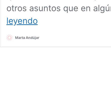
otros asuntos que en al
La
leyendo
conciencia
de
“enfermedad/problema”
Marta Andújar
y
la
motivación
para
el
cambio